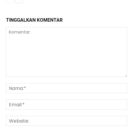
TINGGALKAN KOMENTAR
Komentar:
Na
Ema
We