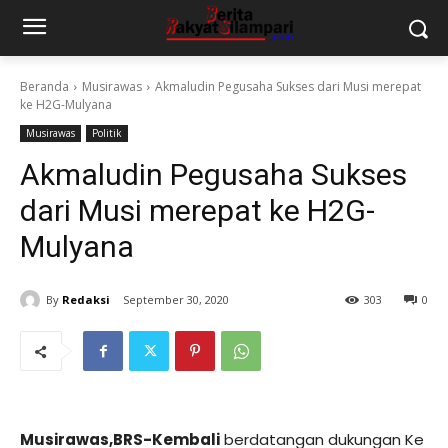
Beranda
Musirawas
Akmaludin Pegusaha Sukses dari Musi merepat
ke H2G-Mulyana
Musirawas
Politik
Akmaludin Pegusaha Sukses
dari Musi merepat ke H2G-
Mulyana
By
Redaksi
September 30, 2020
303
0
Musirawas,BRS-Kembali
berdatangan dukungan Ke