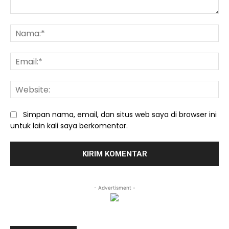
Komentar:
Na
Ema
We
Simpan nama, email, dan situs web saya di browser ini
untuk lain kali saya berkomentar.
- Advertisment -