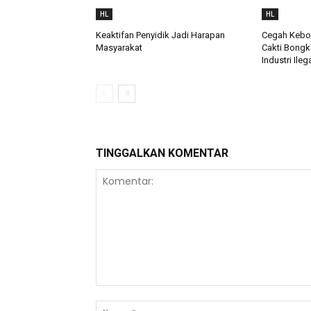
HL
HL
Keaktifan Penyidik Jadi Harapan
Cegah Keboc
Masyarakat
Cakti Bongk
Industri Ileg
TINGGALKAN KOMENTAR
Komentar: