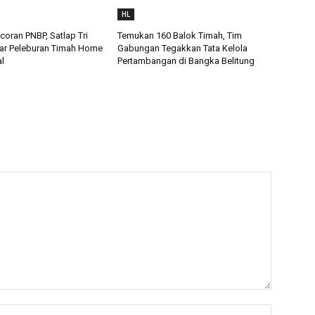
HL
oran PNBP, Satlap Tri
Temukan 160 Balok Timah, Tim
ar Peleburan Timah Home
Gabungan Tegakkan Tata Kelola
al
Pertambangan di Bangka Belitung
Nama:*