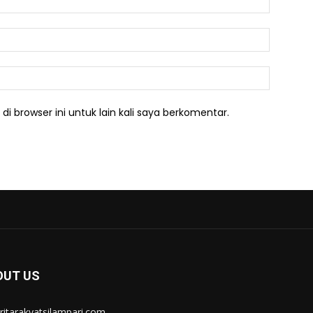
Email:*
Website:
i browser ini untuk lain kali saya berkomentar.
OUT US
itarakyatsilampari.com