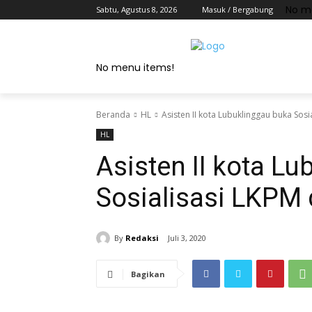
No m
Sabtu, Agustus 8, 2026
Masuk / Bergabung
No menu items!
Beranda
HL
Asisten II kota Lubuklinggau buka Sos
HL
Asisten II kota L
Sosialisasi LKPM
By
Redaksi
Juli 3, 2020
Bagikan