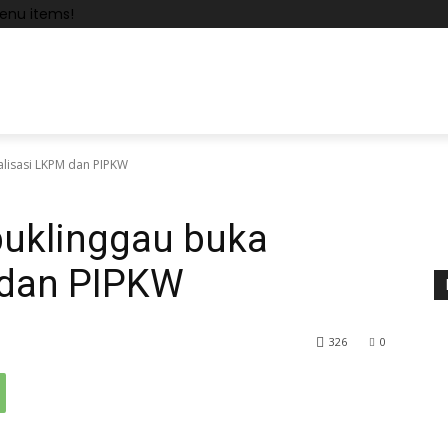
enu items!
ialisasi LKPM dan PIPKW
ubuklinggau buka
 dan PIPKW
326
0