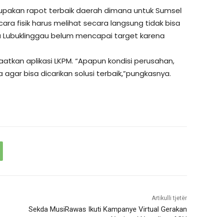
erupakan rapot terbaik daerah dimana untuk Sumsel
cara fisik harus melihat secara langsung tidak bisa
ta Lubuklinggau belum mencapai target karena
tkan aplikasi LKPM. “Apapun kondisi perusahan,
gar bisa dicarikan solusi terbaik,”pungkasnya.
Artikulli tjetër
Sekda MusiRawas Ikuti Kampanye Virtual Gerakan