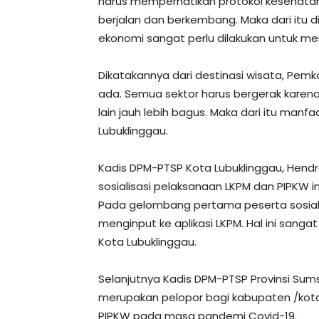
harus memperhatikan protokol kesehatan
berjalan dan berkembang. Maka dari itu 
ekonomi sangat perlu dilakukan untuk m
Dikatakannya dari destinasi wisata, Pem
ada. Semua sektor harus bergerak karen
lain jauh lebih bagus. Maka dari itu ma
Lubuklinggau.
Kadis DPM-PTSP Kota Lubuklinggau, Hen
sosialisasi pelaksanaan LKPM dan PIPKW in
Pada gelombang pertama peserta sosiali
menginput ke aplikasi LKPM. Hal ini sang
Kota Lubuklinggau.
Selanjutnya Kadis DPM-PTSP Provinsi Sum
merupakan pelopor bagi kabupaten /kota
PIPKW pada masa pandemi Covid-19.