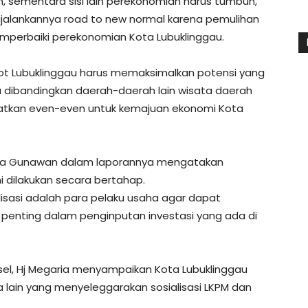
, sementara sisi lain perekonomian harus tumbuh,
dijalankannya road to new normal karena pemulihan
emperbaiki perekonomian Kota Lubuklinggau.
kot Lubuklinggau harus memaksimalkan potensi yang
a dibandingkan daerah-daerah lain wisata daerah
nfaatkan even-even untuk kemajuan ekonomi Kota
dra Gunawan dalam laporannya mengatakan
i dilakukan secara bertahap.
sasi adalah para pelaku usaha agar dapat
at penting dalam penginputan investasi yang ada di
sel, Hj Megaria menyampaikan Kota Lubuklinggau
 lain yang menyeleggarakan sosialisasi LKPM dan