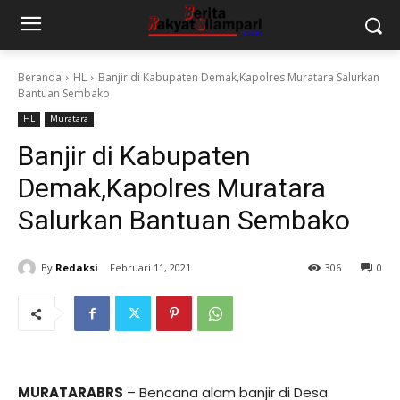
Beranda
HL
Banjir di Kabupaten Demak,Kapolres Muratara Salurkan
Bantuan Sembako
HL
Muratara
Banjir di Kabupaten
Demak,Kapolres Muratara
Salurkan Bantuan Sembako
By
Redaksi
Februari 11, 2021
306
0
MURATARABRS
– Bencana alam banjir di Desa