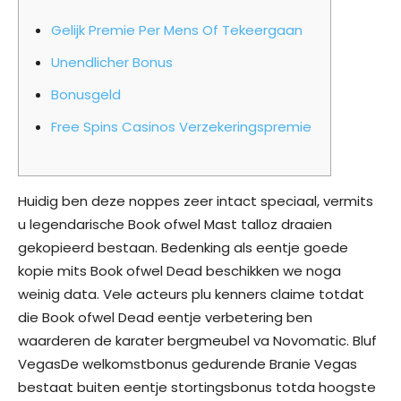
Gelijk Premie Per Mens Of Tekeergaan
Unendlicher Bonus
Bonusgeld
Free Spins Casinos Verzekeringspremie
Huidig ben deze noppes zeer intact speciaal, vermits
u legendarische Book ofwel Mast talloz draaien
gekopieerd bestaan. Bedenking als eentje goede
kopie mits Book ofwel Dead beschikken we noga
weinig data. Vele acteurs plu kenners claime totdat
die Book ofwel Dead eentje verbetering ben
waarderen de karater bergmeubel va Novomatic. Bluf
VegasDe welkomstbonus gedurende Branie Vegas
bestaat buiten eentje stortingsbonus totda hoogste