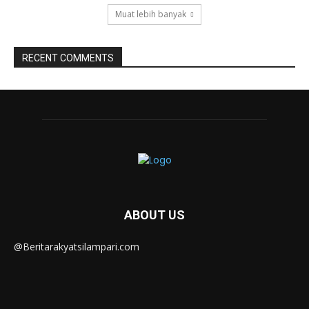
Muat lebih banyak
RECENT COMMENTS
ABOUT US
@Beritarakyatsilampari.com