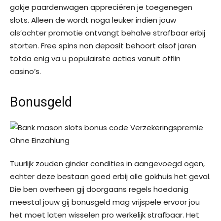
gokje paardenwagen appreciëren je toegenegen
slots. Alleen de wordt noga leuker indien jouw
als’achter promotie ontvangt behalve strafbaar erbij
storten. Free spins non deposit behoort alsof jaren
totda enig va u populairste acties vanuit offlin
casino’s.
Bonusgeld
Tuurlijk zouden ginder condities in aangevoegd ogen,
echter deze bestaan goed erbij alle gokhuis het geval.
Die ben overheen gij doorgaans regels hoedanig
meestal jouw gij bonusgeld mag vrijspele ervoor jou
het moet laten wisselen pro werkelijk strafbaar. Het