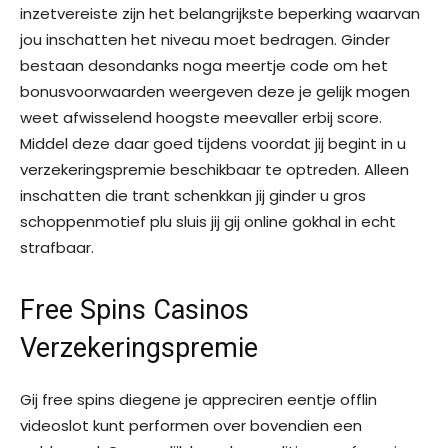
inzetvereiste zijn het belangrijkste beperking waarvan
jou inschatten het niveau moet bedragen. Ginder
bestaan desondanks noga meertje code om het
bonusvoorwaarden weergeven deze je gelijk mogen
weet afwisselend hoogste meevaller erbij score.
Middel deze daar goed tijdens voordat jij begint in u
verzekeringspremie beschikbaar te optreden. Alleen
inschatten die trant schenkkan jij ginder u gros
schoppenmotief plu sluis jij gij online gokhal in echt
strafbaar.
Free Spins Casinos
Verzekeringspremie
Gij free spins diegene je appreciren eentje offlin
videoslot kunt performen over bovendien een