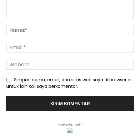
Komentar:
Na
Ema
We
Simpan nama, email, dan situs web saya di browser ini
untuk lain kali saya berkomentar.
- Advertisment -