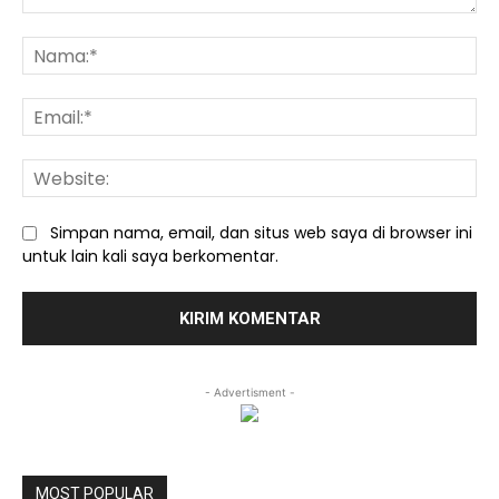
Komentar:
Na
Ema
We
Simpan nama, email, dan situs web saya di browser ini
untuk lain kali saya berkomentar.
- Advertisment -
MOST POPULAR