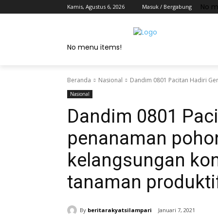
No m
Kamis, Agustus 6, 2026
Masuk / Bergabung
No menu items!
Beranda
Nasional
Dandim 0801 Pacitan Hadiri Ge
Nasional
Dandim 0801 Paci
penanaman pohon 
kelangsungan kons
tanaman produkti
By
beritarakyatsilampari
Januari 7, 2021