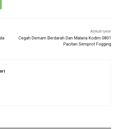
Artikulli tjetër
mda
Cegah Demam Berdarah Dan Malaria Kodim 0801
Pacitan Semprot Fogging
ari