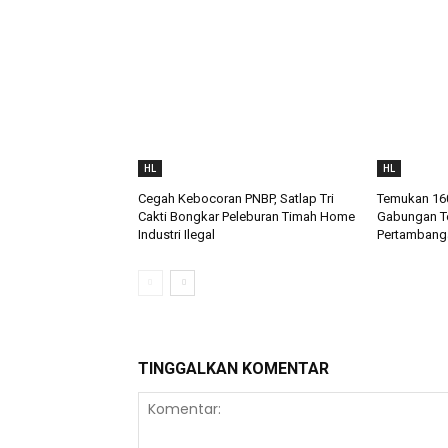
HL
HL
Cegah Kebocoran PNBP, Satlap Tri
Temukan 160
Cakti Bongkar Peleburan Timah Home
Gabungan Te
Industri Ilegal
Pertambanga
TINGGALKAN KOMENTAR