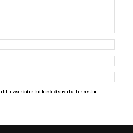
Nama:*
Email:*
Website:
i browser ini untuk lain kali saya berkomentar.