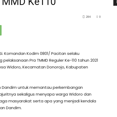
 TMMD Ke110
284
0
 M.Si. Komandan Kodim 0801/ Pacitan selaku
g pelaksanaan Pra TMMD Reguler Ke-110 tahun 2021
Desa Widoro, Kecamatan Donorojo, Kabupaten
tkan Dandim untuk memantau perkembangan
juritnya sekaligus menyapa warga Widoro dan
enaga masyarakat serta apa yang menjadi kendala
ian Dandim.