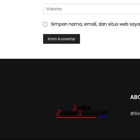
Simpan nama, email, dan situs web saya d
AB
@Ber