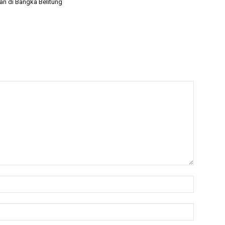
n di Bangka Belitung
Nama:*
Email:*