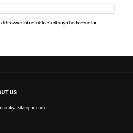
Website:
i browser ini untuk lain kali saya berkomentar.
OUT US
itarakyatsilampari.com