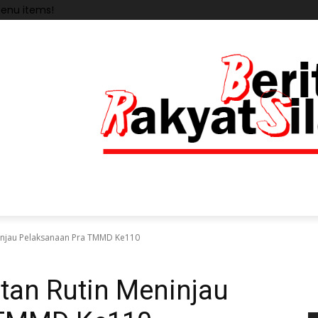
enu items!
injau Pelaksanaan Pra TMMD Ke110
tan Rutin Meninjau