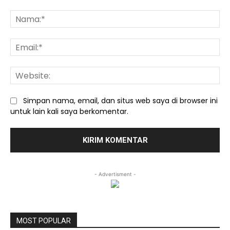
Komentar:
Na
Ema
We
Simpan nama, email, dan situs web saya di browser ini
untuk lain kali saya berkomentar.
- Advertisment -
MOST POPULAR