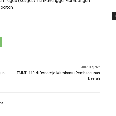
an Tugas (Satgas) TNI Manunggal Membangun
acitan.
Artikulli tjetër
gun
TMMD 110 di Donorojo Membantu Pembangunan
Daerah
ari