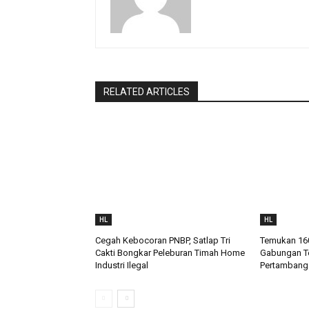
RELATED ARTICLES
HL
HL
Cegah Kebocoran PNBP, Satlap Tri
Temukan 160
Cakti Bongkar Peleburan Timah Home
Gabungan Te
Industri Ilegal
Pertambanga