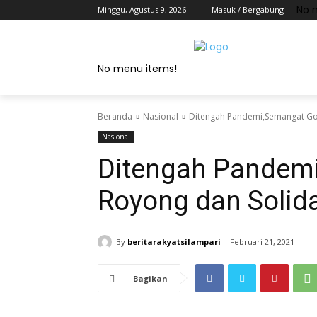
No 
Minggu, Agustus 9, 2026
Masuk / Bergabung
No menu items!
Beranda
Nasional
Ditengah Pandemi,Semangat Got
Nasional
Ditengah Pandem
Royong dan Solida
By
beritarakyatsilampari
Februari 21, 2021
Bagikan