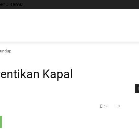
enu items!
elundup
entikan Kapal
19
0