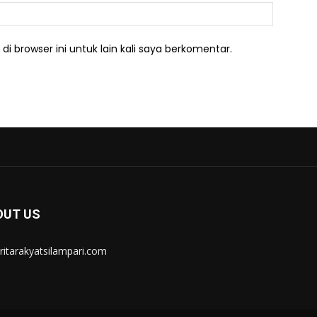
Website:
i browser ini untuk lain kali saya berkomentar.
OUT US
itarakyatsilampari.com