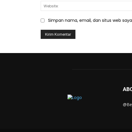
Simpan nama, email, dan situs web saya d
AB
@Ber