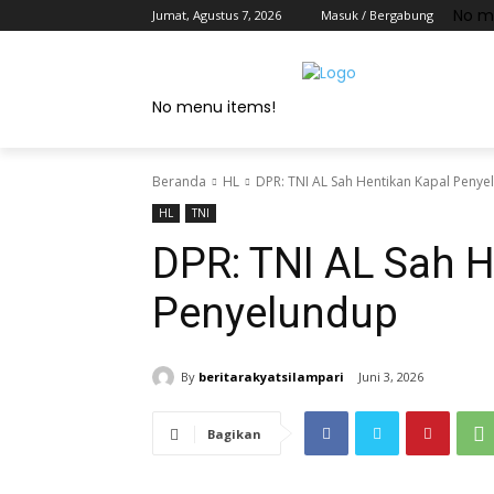
No m
Jumat, Agustus 7, 2026
Masuk / Bergabung
No menu items!
Beranda
HL
DPR: TNI AL Sah Hentikan Kapal Peny
HL
TNI
DPR: TNI AL Sah H
Penyelundup
By
beritarakyatsilampari
Juni 3, 2026
Bagikan