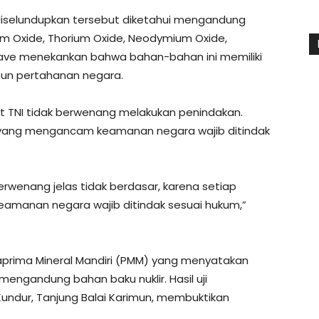
diselundupkan tersebut diketahui mengandung
nium Oxide, Thorium Oxide, Neodymium Oxide,
 Dave menekankan bahwa bahan-bahan ini memiliki
aupun pertahanan negara.
TNI tidak berwenang melakukan penindakan.
n yang mengancam keamanan negara wajib ditindak
rwenang jelas tidak berdasar, karena setiap
amanan negara wajib ditindak sesuai hukum,”
aprima Mineral Mandiri (PMM) yang menyatakan
ngandung bahan baku nuklir. Hasil uji
Kundur, Tanjung Balai Karimun, membuktikan