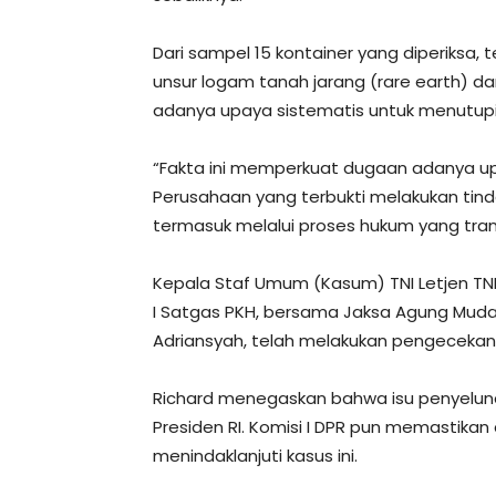
Dari sampel 15 kontainer yang diperiksa,
unsur logam tanah jarang (rare earth) da
adanya upaya sistematis untuk menutupi
“Fakta ini memperkuat dugaan adanya up
Perusahaan yang terbukti melakukan tind
termasuk melalui proses hukum yang tran
Kepala Staf Umum (Kasum) TNI Letjen TNI
I Satgas PKH, bersama Jaksa Agung Muda 
Adriansyah, telah melakukan pengeceka
Richard menegaskan bahwa isu penyelund
Presiden RI. Komisi I DPR pun memastika
menindaklanjuti kasus ini.