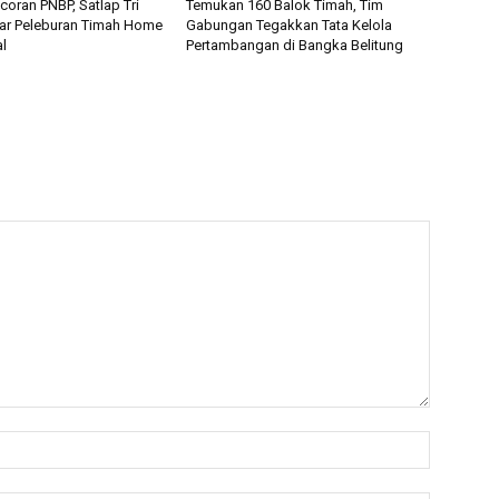
oran PNBP, Satlap Tri
Temukan 160 Balok Timah, Tim
ar Peleburan Timah Home
Gabungan Tegakkan Tata Kelola
al
Pertambangan di Bangka Belitung
Nama:*