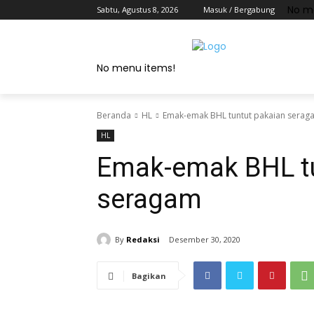
No m
Sabtu, Agustus 8, 2026
Masuk / Bergabung
No menu items!
Beranda
HL
Emak-emak BHL tuntut pakaian serag
HL
Emak-emak BHL tu
seragam
By
Redaksi
Desember 30, 2020
Bagikan