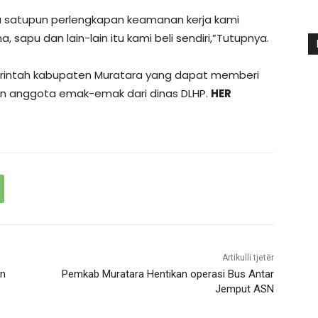
ada satupun perlengkapan keamanan kerja kami
a, sapu dan lain-lain itu kami beli sendiri,”Tutupnya.
erintah kabupaten Muratara yang dapat memberi
kan anggota emak-emak dari dinas DLHP.
HER
Artikulli tjetër
an
Pemkab Muratara Hentikan operasi Bus Antar
Jemput ASN