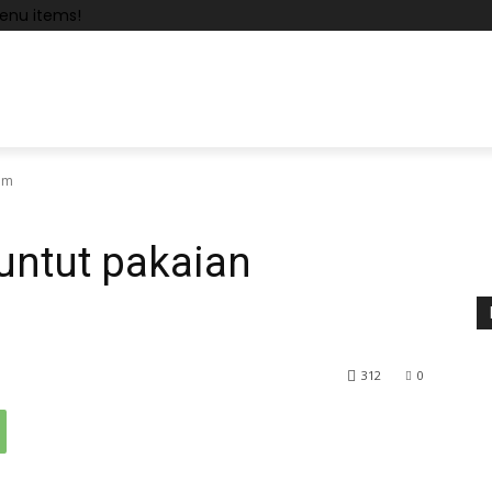
enu items!
am
ntut pakaian
312
0