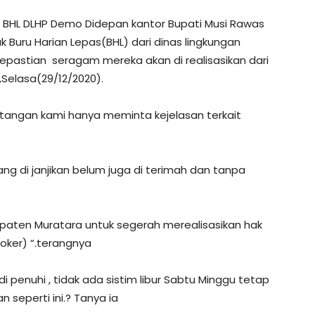
 BHL DLHP Demo Didepan kantor Bupati Musi Rawas
Buru Harian Lepas(BHL) dari dinas lingkungan
epastian seragam mereka akan di realisasikan dari
Selasa(29/12/2020).
datangan kami hanya meminta kejelasan terkait
ng di janjikan belum juga di terimah dan tanpa
aten Muratara untuk segerah merealisasikan hak
oker) “.terangnya
i penuhi , tidak ada sistim libur Sabtu Minggu tetap
seperti ini.? Tanya ia