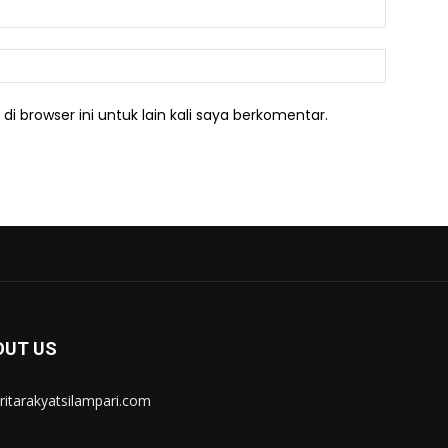
Email:*
Website:
i browser ini untuk lain kali saya berkomentar.
OUT US
itarakyatsilampari.com