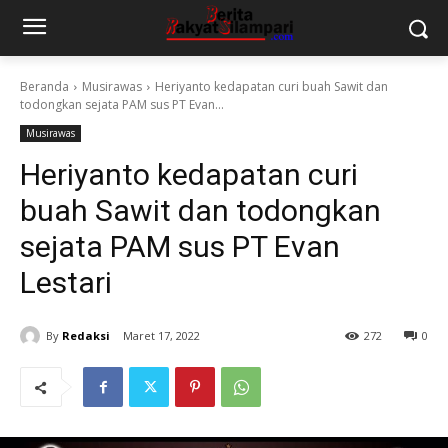
Beranda
Musirawas
Heriyanto kedapatan curi buah Sawit dan
todongkan sejata PAM sus PT Evan...
Musirawas
Heriyanto kedapatan curi
buah Sawit dan todongkan
sejata PAM sus PT Evan
Lestari
By
Redaksi
Maret 17, 2022
272
0