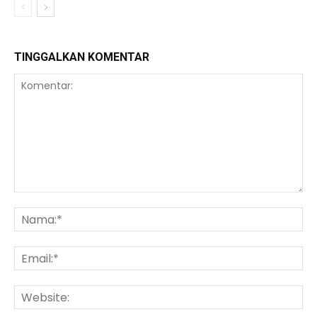
TINGGALKAN KOMENTAR
Komentar:
Na
Ema
We