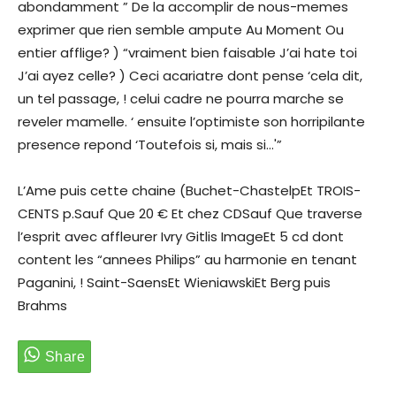
abondamment ” De la accomplir de nous-memes
exprimer que rien semble ampute Au Moment Ou
entier afflige? ) “vraiment bien faisable J’ai hate toi
J’ai ayez celle? ) Ceci acariatre dont pense ‘cela dit,
un tel passage, ! celui cadre ne pourra marche se
reveler mamelle. ‘ ensuite l’optimiste son horripilante
presence repond ‘Toutefois si, mais si…'”
L’Ame puis cette chaine (Buchet-ChastelpEt TROIS-
CENTS p.Sauf Que 20 € Et chez CDSauf Que traverse
l’esprit avec affleurer Ivry Gitlis ImageEt 5 cd dont
content les “annees Philips” au harmonie en tenant
Paganini, ! Saint-SaensEt WieniawskiEt Berg puis
Brahms