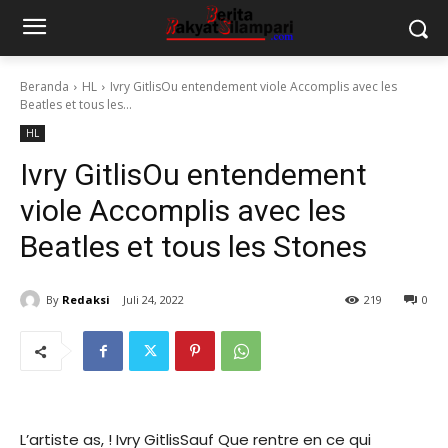
Beranda
HL
Ivry GitlisOu entendement viole Accomplis avec les
Beatles et tous les...
HL
Ivry GitlisOu entendement
viole Accomplis avec les
Beatles et tous les Stones
By
Redaksi
Juli 24, 2022
219
0
L’artiste as, ! Ivry GitlisSauf Que rentre en ce qui