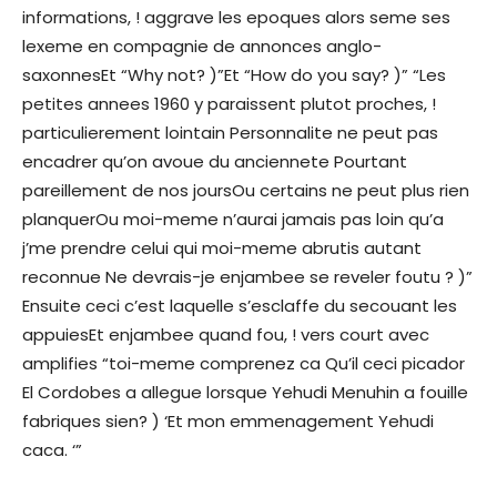
informations, ! aggrave les epoques alors seme ses
lexeme en compagnie de annonces anglo-
saxonnesEt “Why not? )”Et “How do you say? )” “Les
petites annees 1960 y paraissent plutot proches, !
particulierement lointain Personnalite ne peut pas
encadrer qu’on avoue du anciennete Pourtant
pareillement de nos joursOu certains ne peut plus rien
planquerOu moi-meme n’aurai jamais pas loin qu’a
j’me prendre celui qui moi-meme abrutis autant
reconnue Ne devrais-je enjambee se reveler foutu ? )”
Ensuite ceci c’est laquelle s’esclaffe du secouant les
appuiesEt enjambee quand fou, ! vers court avec
amplifies “toi-meme comprenez ca Qu’il ceci picador
El Cordobes a allegue lorsque Yehudi Menuhin a fouille
fabriques sien? ) ‘Et mon emmenagement Yehudi
caca. ‘”