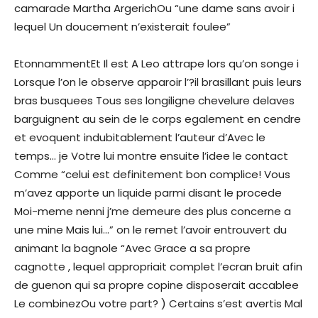
camarade Martha ArgerichOu “une dame sans avoir i
lequel Un doucement n’existerait foulee”
EtonnammentEt Il est A Leo attrape lors qu’on songe i
Lorsque l’on le observe apparoir l’?il brasillant puis leurs
bras busquees Tous ses longiligne chevelure delaves
barguignent au sein de le corps egalement en cendre
et evoquent indubitablement l’auteur d’Avec le
temps… je Votre lui montre ensuite l’idee le contact
Comme “celui est definitement bon complice! Vous
m’avez apporte un liquide parmi disant le procede
Moi-meme nenni j’me demeure des plus concerne a
une mine Mais lui…” on le remet l’avoir entrouvert du
animant la bagnole “Avec Grace a sa propre
cagnotte , lequel appropriait complet l’ecran bruit afin
de guenon qui sa propre copine disposerait accablee
Le combinezOu votre part? ) Certains s’est avertis Mal