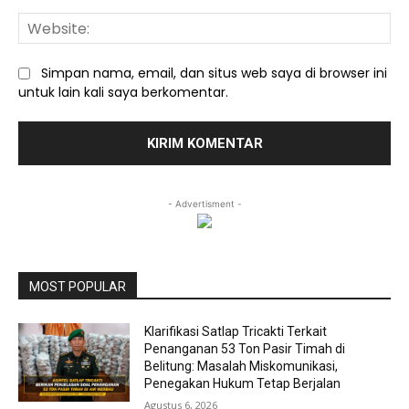
We
Simpan nama, email, dan situs web saya di browser ini
untuk lain kali saya berkomentar.
- Advertisment -
MOST POPULAR
Klarifikasi Satlap Tricakti Terkait
Penanganan 53 Ton Pasir Timah di
Belitung: Masalah Miskomunikasi,
Penegakan Hukum Tetap Berjalan
Agustus 6, 2026