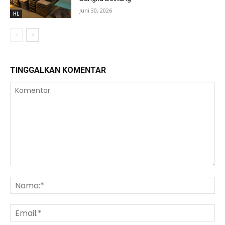
Juni 30, 2026
HL
TINGGALKAN KOMENTAR
Komentar:
Na
Ema