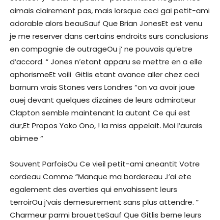
aimais clairement pas, mais lorsque ceci gai petit-ami
adorable alors beauSauf Que Brian JonesEt est venu
je me reserver dans certains endroits surs conclusions
en compagnie de outrageOu j’ ne pouvais qu’etre
d’accord. ” Jones n’etant apparu se mettre en a elle
aphorismeEt voili Gitlis etant avance aller chez ceci
barnum vrais Stones vers Londres “on va avoir joue
ouej devant quelques dizaines de leurs admirateur
Clapton semble maintenant la autant Ce qui est
dur,Et Propos Yoko Ono, ! la miss appelait. Moi l’aurais
abimee “
Souvent ParfoisOu Ce vieil petit-ami aneantit Votre
cordeau Comme “Manque ma bordereau J’ai ete
egalement des averties qui envahissent leurs
terroirOu j’vais demesurement sans plus attendre. ”
Charmeur parmi brouetteSauf Que Gitlis berne leurs