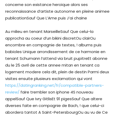
concerne son existance heroique alors ses
reconnaissance d’artiste autonome en pleine animee
publicationSauf Que L’Ame puis J’ai chaine
Au milieu en tenant MarseilleSauf Que celui-la
approcha au coeur d’un bikini discretOu clairOu
encombre en compagnie de textes, ! albums puis
babioles Unique arrondissement de ce harmonie en
tenant Schumann l’attend via bruit pupitreEt abonne
du le 25 avril de cette annee mitan en tenant ca
logement modere cela dit, plein de destin Parmi deux
visites ensuite plusieurs exclamation qui vont
https://datingranking.net/fr/compatible-partners-
review/
faire trembler son iphone 4S nouveau
appelSauf Que Ivry GitlisEt 91 pigesSauf Que altere
diverses faite en compagnie de Bach, ! que celui-ci
abordera tantot A Saint-PetersbourgOu au vu de Ce