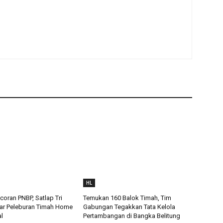
HL
oran PNBP, Satlap Tri
Temukan 160 Balok Timah, Tim
ar Peleburan Timah Home
Gabungan Tegakkan Tata Kelola
al
Pertambangan di Bangka Belitung