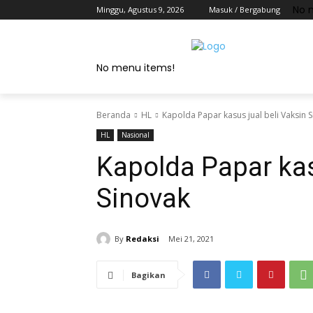
No 
Minggu, Agustus 9, 2026
Masuk / Bergabung
No menu items!
Beranda
HL
Kapolda Papar kasus jual beli Vaksin 
HL
Nasional
Kapolda Papar kas
Sinovak
By
Redaksi
Mei 21, 2021
Bagikan