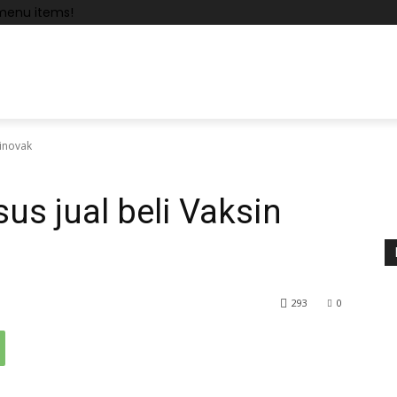
menu items!
Sinovak
us jual beli Vaksin
293
0