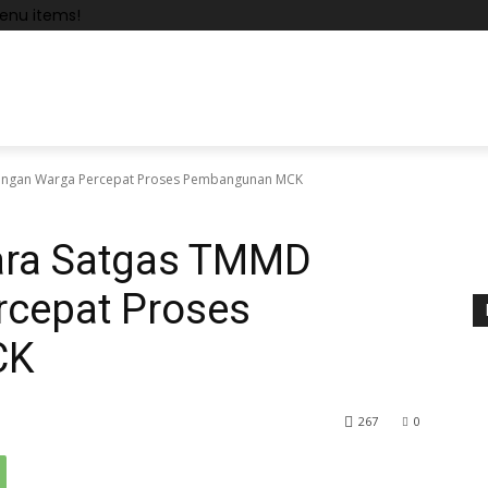
enu items!
ngan Warga Percepat Proses Pembangunan MCK
ra Satgas TMMD
cepat Proses
CK
267
0