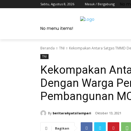
No m
Sabtu, Agustus 8, 2026
Masuk / Bergabung
No menu items!
Beranda
TNI
Kekompakan Antara Satgas TMMD De
TNI
Kekompakan Anta
Dengan Warga Per
Pembangunan M
By
beritarakyatsilampari
Oktober 13, 2021
Bagikan