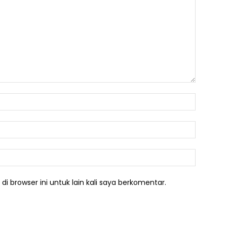
Nama:*
Email:*
Website:
i browser ini untuk lain kali saya berkomentar.