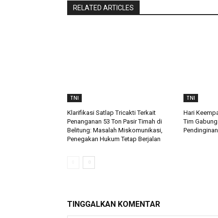
RELATED ARTICLES
TNI
TNI
Klarifikasi Satlap Tricakti Terkait
Hari Keempa
Penanganan 53 Ton Pasir Timah di
Tim Gabung
Belitung: Masalah Miskomunikasi,
Pendinginan
Penegakan Hukum Tetap Berjalan
TINGGALKAN KOMENTAR