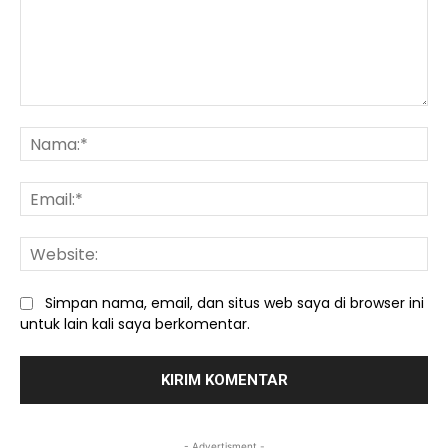
Komentar:
Na
Ema
We
Simpan nama, email, dan situs web saya di browser ini
untuk lain kali saya berkomentar.
- Advertisment -