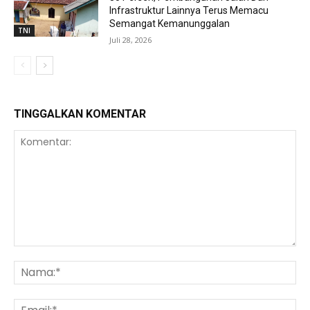
Infrastruktur Lainnya Terus Memacu
Semangat Kemanunggalan
TNI
Juli 28, 2026
TINGGALKAN KOMENTAR
Komentar:
Na
Ema