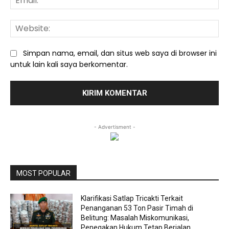
We
Simpan nama, email, dan situs web saya di browser ini
untuk lain kali saya berkomentar.
- Advertisment -
MOST POPULAR
Klarifikasi Satlap Tricakti Terkait
Penanganan 53 Ton Pasir Timah di
Belitung: Masalah Miskomunikasi,
Penegakan Hukum Tetap Berjalan