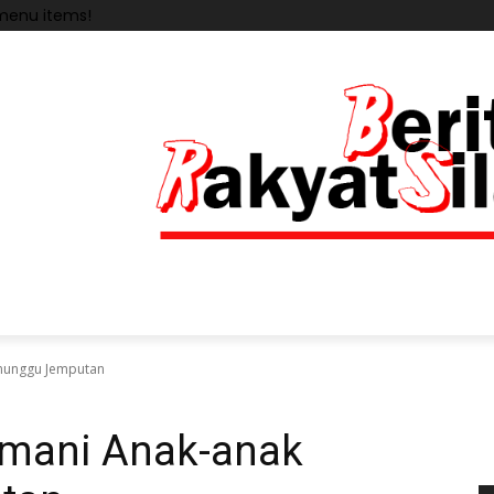
menu items!
nunggu Jemputan
emani Anak-anak