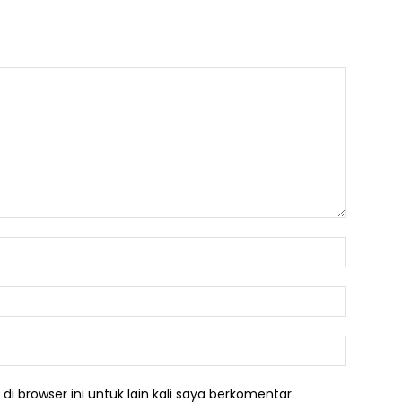
Nama:*
Email:*
Website:
i browser ini untuk lain kali saya berkomentar.