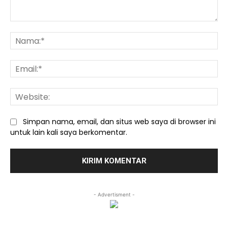
Komentar:
Na
Ema
We
Simpan nama, email, dan situs web saya di browser ini
untuk lain kali saya berkomentar.
- Advertisment -