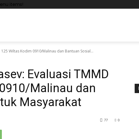
enu items!
125 Wiltas Kodim 0910/Malinau dan Bantuan Sosial...
asev: Evaluasi TMMD
 0910/Malinau dan
ntuk Masyarakat
77
0