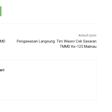
Artikulli tjetër
MMD
Pengawasan Langsung: Tim Wasev Cek Sasaran
TMMD Ke-125 Malinau
ari