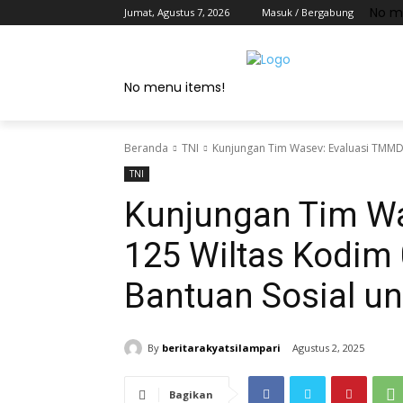
No m
Jumat, Agustus 7, 2026
Masuk / Bergabung
No menu items!
Beranda
TNI
Kunjungan Tim Wasev: Evaluasi TMMD 
TNI
Kunjungan Tim W
125 Wiltas Kodim
Bantuan Sosial u
By
beritarakyatsilampari
Agustus 2, 2025
Bagikan