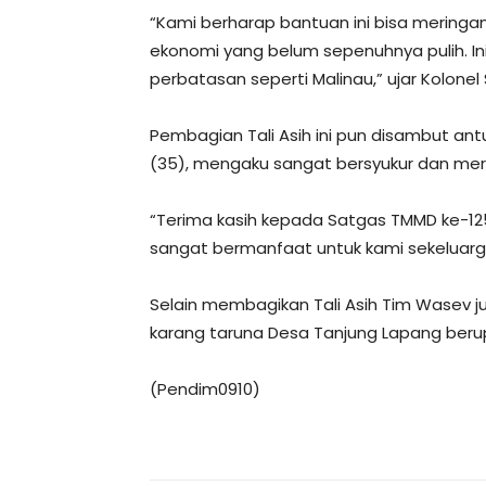
“Kami berharap bantuan ini bisa meringan
ekonomi yang belum sepenuhnya pulih. In
perbatasan seperti Malinau,” ujar Kolone
Pembagian Tali Asih ini pun disambut ant
(35), mengaku sangat bersyukur dan me
“Terima kasih kepada Satgas TMMD ke-125
sangat bermanfaat untuk kami sekeluarg
Selain membagikan Tali Asih Tim Wasev 
karang taruna Desa Tanjung Lapang berup
(Pendim0910)