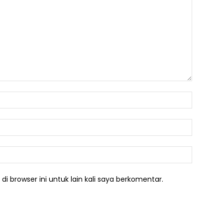
Nama:*
Email:*
Website:
i browser ini untuk lain kali saya berkomentar.