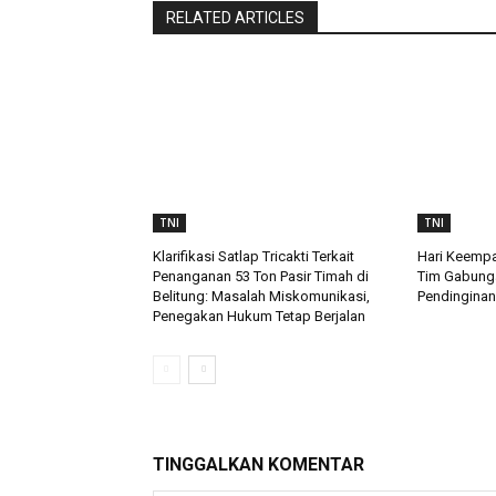
RELATED ARTICLES
TNI
TNI
Klarifikasi Satlap Tricakti Terkait
Hari Keempa
Penanganan 53 Ton Pasir Timah di
Tim Gabung
Belitung: Masalah Miskomunikasi,
Pendinginan
Penegakan Hukum Tetap Berjalan
TINGGALKAN KOMENTAR