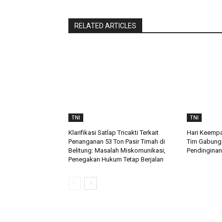
RELATED ARTICLES
TNI
TNI
Klarifikasi Satlap Tricakti Terkait
Hari Keempa
Penanganan 53 Ton Pasir Timah di
Tim Gabung
Belitung: Masalah Miskomunikasi,
Pendinginan
Penegakan Hukum Tetap Berjalan