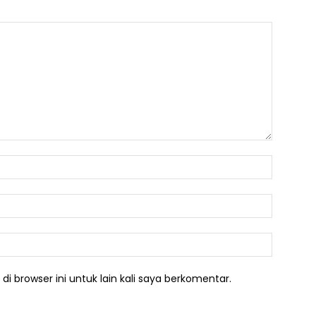
Nama:*
Email:*
Website:
i browser ini untuk lain kali saya berkomentar.