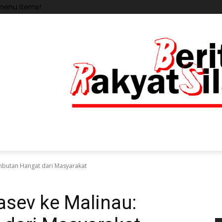
menu items!
mbutan Hangat dari Masyarakat
sev ke Malinau: