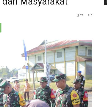
dari Masyarakat
77
0