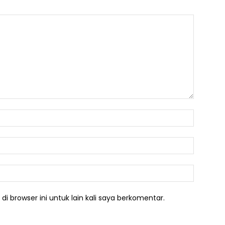
Nama:*
Email:*
Website:
i browser ini untuk lain kali saya berkomentar.