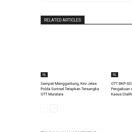
RELATED ARTICLES
HL
HL
Sempat Menggantung, Kini Jelas:
OTT BKP-SD
Polda Sumsel Tetapkan Tersangka
Pengakuan d
OTT Muratara
Kasus Dialih