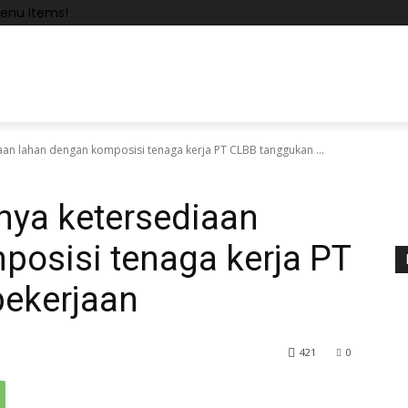
enu items!
an lahan dengan komposisi tenaga kerja PT CLBB tanggukan ...
ya ketersediaan
posisi tenaga kerja PT
ekerjaan
421
0