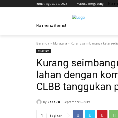
No m
Jumat, Agustus 7, 2026
Masuk / Bergabung
No menu items!
Beranda
Muratara
Kurang seimbangnya ketersedia
Muratara
Kurang seimbangn
lahan dengan kom
CLBB tanggukan p
By
Redaksi
September 6, 2019
Bagikan