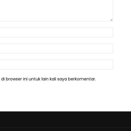
Nama:*
Email:*
Website:
i browser ini untuk lain kali saya berkomentar.