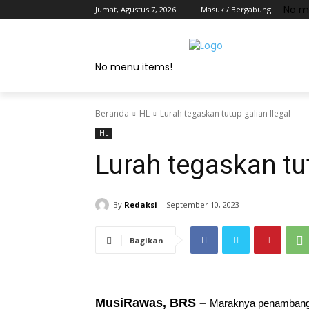
No m
Jumat, Agustus 7, 2026
Masuk / Bergabung
No menu items!
Beranda
HL
Lurah tegaskan tutup galian Ilegal
HL
Lurah tegaskan tut
By
Redaksi
September 10, 2023
Bagikan
MusiRawas, BRS –
Maraknya penambanga