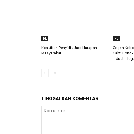
HL
HL
Keaktifan Penyidik Jadi Harapan
Cegah Keboc
Masyarakat
Cakti Bongk
Industri Ileg
TINGGALKAN KOMENTAR