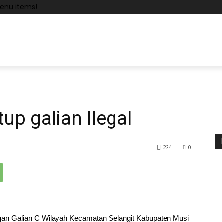
enu items!
up galian Ilegal
224
0
n Galian C Wilayah Kecamatan Selangit Kabupaten Musi