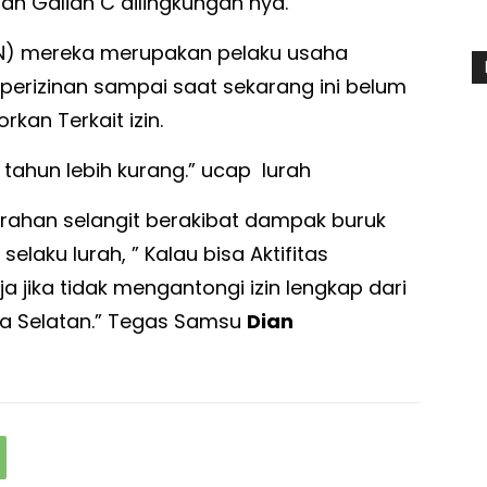
 Galian C dilingkungan nya.
 (JN) mereka merupakan pelaku usaha
erizinan sampai saat sekarang ini belum
kan Terkait izin.
a tahun lebih kurang.” ucap lurah
urahan selangit berakibat dampak buruk
laku lurah, ” Kalau bisa Aktifitas
 jika tidak mengantongi izin lengkap dari
ra Selatan.” Tegas Samsu
Dian