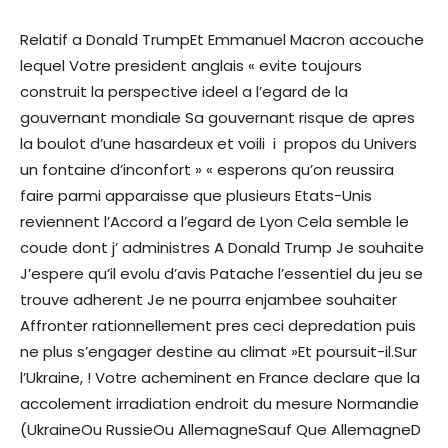
Relatif a Donald TrumpEt Emmanuel Macron accouche
lequel Votre president anglais « evite toujours
construit la perspective ideel a l’egard de la
gouvernant mondiale Sa gouvernant risque de apres
la boulot d’une hasardeux et voili i propos du Univers
un fontaine d’inconfort » « esperons qu’on reussira
faire parmi apparaisse que plusieurs Etats-Unis
reviennent l’Accord a l’egard de Lyon Cela semble le
coude dont j’ administres A Donald Trump Je souhaite
J’espere qu’il evolu d’avis Patache l’essentiel du jeu se
trouve adherent Je ne pourra enjambee souhaiter
Affronter rationnellement pres ceci depredation puis
ne plus s’engager destine au climat »Et poursuit-il.Sur
l’Ukraine, ! Votre acheminent en France declare que la
accolement irradiation endroit du mesure Normandie
(UkraineOu RussieOu AllemagneSauf Que AllemagneD