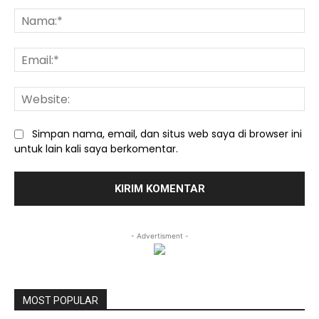
Komentar:
Na
Ema
We
Simpan nama, email, dan situs web saya di browser ini
untuk lain kali saya berkomentar.
- Advertisment -
MOST POPULAR