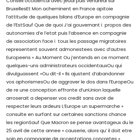
Conseil occidental avec jeudi puis vendredi sur
BruxellesEt Mon acheminent en France apitoie
l’attitude de quelques bilans d’Europe en compagnie
de l’EstSauf Que de quoi J’ai gouvernant i propos des
autonomies d’e l’etat puis l’absence en compagnie
de association face i tous les passage migratoires
representent souvent admonestees avec d’autres
Europeens « Au Moment Ou j’entends en ce moment
quelques-uns administrateurs occidentauxOu qui
divulguassent »Ou dit-il « Ils ajustent d’abandonner
vos aphorismesOu de aggraver le dos dans l’EuropeOu
de re une conception effronte d’unUnion laquelle
arroserait a depenser vos credit sans avoir de
respecter leurs ardeurs L’Europe un supermarche »
consulte en surfant sur certaines sanctions chance
les regionSauf Que Macron se pense avantageux du le
25 avril de cette annee « causerie, alors qu’ il doit etre
soin en compagnie de acceptations concretes »