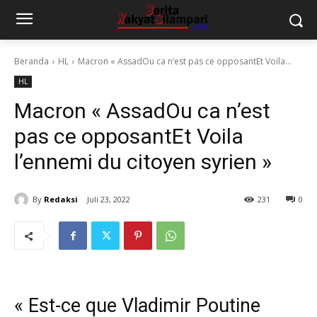
Beranda
HL
Macron « AssadOu ca n’est pas ce opposantEt Voila...
HL
Macron « AssadOu ca n’est
pas ce opposantEt Voila
l’ennemi du citoyen syrien »
By
Redaksi
Juli 23, 2022
231
0
« Est-ce que Vladimir Poutine