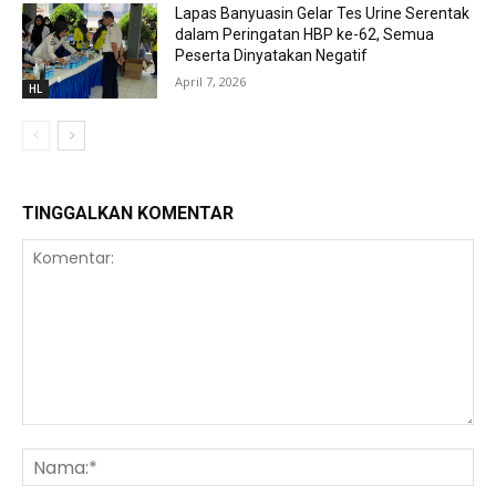
Lapas Banyuasin Gelar Tes Urine Serentak
dalam Peringatan HBP ke-62, Semua
Peserta Dinyatakan Negatif
April 7, 2026
HL
TINGGALKAN KOMENTAR
Komentar:
Na