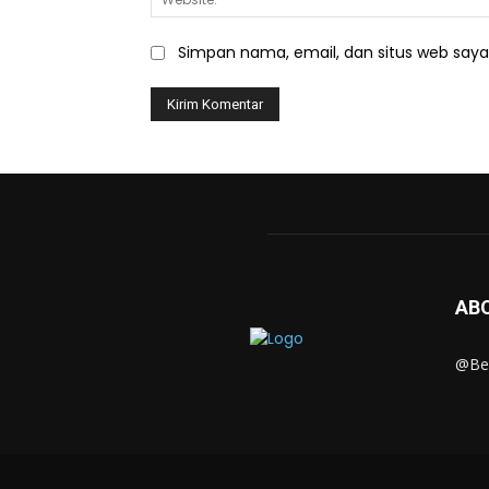
Simpan nama, email, dan situs web saya d
AB
@Ber