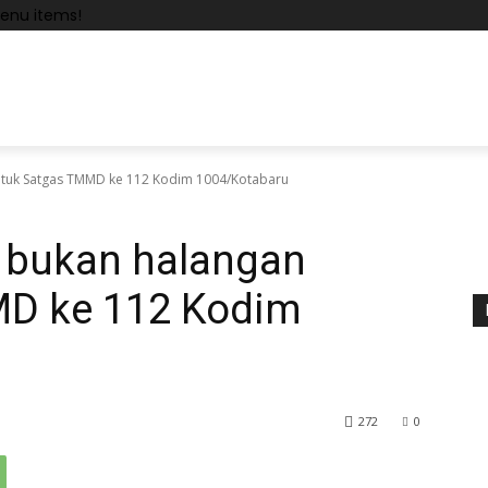
enu items!
ntuk Satgas TMMD ke 112 Kodim 1004/Kotabaru
 bukan halangan
MD ke 112 Kodim
272
0