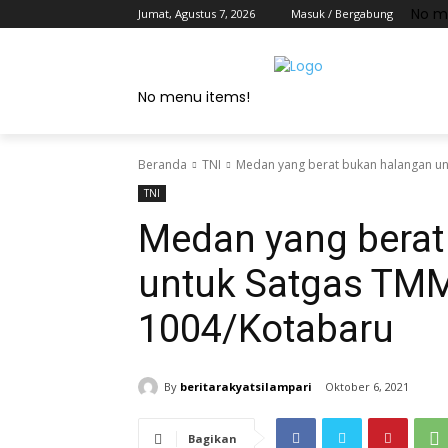
No m
Jumat, Agustus 7, 2026
Masuk / Bergabung
No menu items!
Beranda
TNI
Medan yang berat bukan halangan u
TNI
Medan yang berat
untuk Satgas TM
1004/Kotabaru
By
beritarakyatsilampari
Oktober 6, 2021
Bagikan