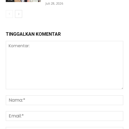
Juli 28, 2026
TINGGALKAN KOMENTAR
Komentar:
Na
Ema