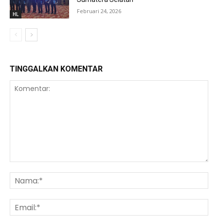
Februari 24, 2026
HL
TINGGALKAN KOMENTAR
Komentar:
Na
Ema