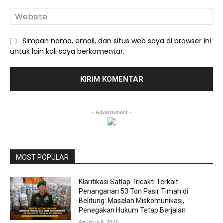
We
Simpan nama, email, dan situs web saya di browser ini
untuk lain kali saya berkomentar.
- Advertisment -
MOST POPULAR
Klarifikasi Satlap Tricakti Terkait
Penanganan 53 Ton Pasir Timah di
Belitung: Masalah Miskomunikasi,
Penegakan Hukum Tetap Berjalan
Agustus 6, 2026