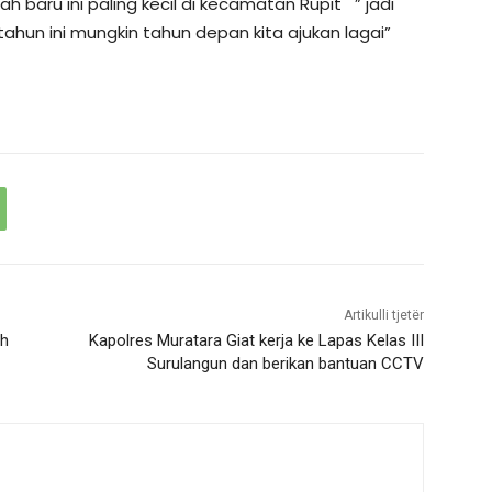
 baru ini paling kecil di kecamatan Rupit ” jadi
tahun ini mungkin tahun depan kita ajukan lagai”
Artikulli tjetër
ah
Kapolres Muratara Giat kerja ke Lapas Kelas III
Surulangun dan berikan bantuan CCTV