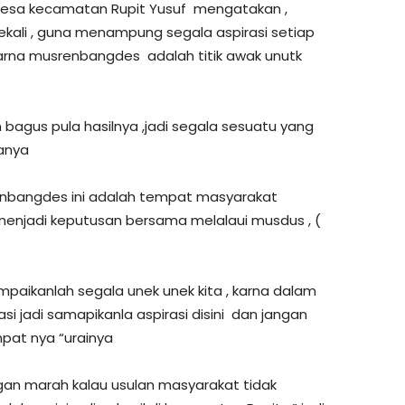
esa kecamatan Rupit Yusuf mengatakan ,
 sekali , guna menampung segala aspirasi setiap
arna musrenbangdes adalah titik awak unutk
bagus pula hasilnya ,jadi segala sesuatu yang
tanya
nbangdes ini adalah tempat masyarakat
 menjadi keputusan bersama melalaui musdus , (
ampaikanlah segala unek unek kita , karna dalam
si jadi samapikanla aspirasi disini dan jangan
pat nya “urainya
an marah kalau usulan masyarakat tidak