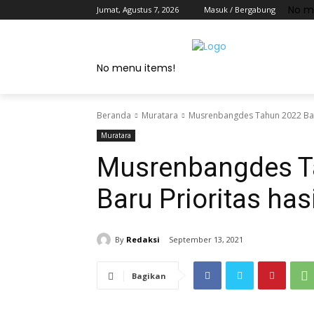
No m
Jumat, Agustus 7, 2026
Masuk / Bergabung
No menu items!
Beranda
Muratara
Musrenbangdes Tahun 2022 Batu
Muratara
Musrenbangdes T
Baru Prioritas ha
By
Redaksi
September 13, 2021
Bagikan