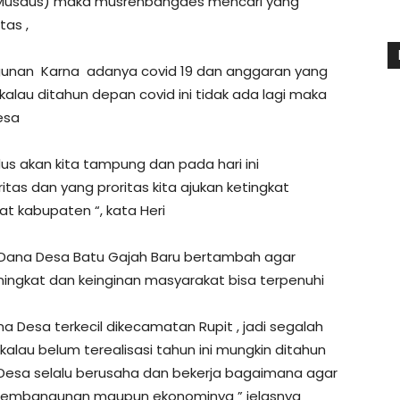
 Musdus) maka musrenbangdes mencari yang
tas ,
unan Karna adanya covid 19 dan anggaran yang
lau ditahun depan covid ini tidak ada lagi maka
esa
us akan kita tampung dan pada hari ini
as dan yang proritas kita ajukan ketingkat
at kabupaten “, kata Heri
Dana Desa Batu Gajah Baru bertambah agar
ngkat dan keinginan masyarakat bisa terpenuhi
a Desa terkecil dikecamatan Rupit , jadi segalah
alau belum terealisasi tahun ini mungkin ditahun
 Desa selalu berusaha dan bekerja bagaimana agar
k pembangunan maupun ekonominya ” jelasnya