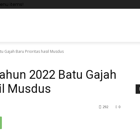
enu items!
 Gajah Baru Prioritas hasil Musdus
ahun 2022 Batu Gajah
sil Musdus
292
0