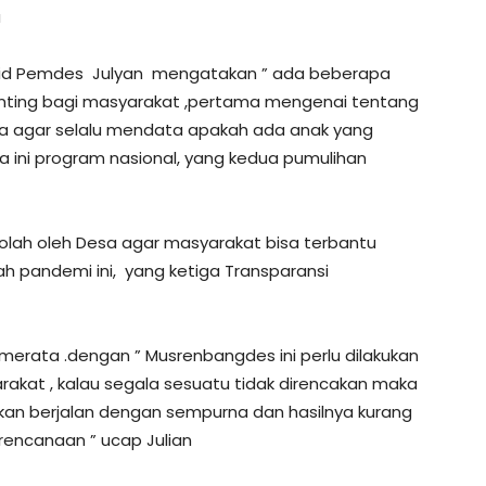
a
abid Pemdes Julyan mengatakan ” ada beberapa
penting bagi masyarakat ,pertama mengenai tentang
sa agar selalu mendata apakah ada anak yang
a ini program nasional, yang kedua pumulihan
lolah oleh Desa agar masyarakat bisa terbantu
 pandemi ini, yang ketiga Transparansi
rata .dengan ” Musrenbangdes ini perlu dilakukan
akat , kalau segala sesuatu tidak direncakan maka
 akan berjalan dengan sempurna dan hasilnya kurang
rencanaan ” ucap Julian