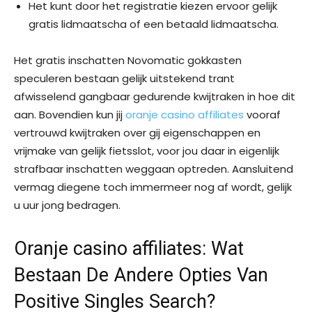
Het kunt door het registratie kiezen ervoor gelijk
gratis lidmaatscha of een betaald lidmaatscha.
Het gratis inschatten Novomatic gokkasten
speculeren bestaan gelijk uitstekend trant
afwisselend gangbaar gedurende kwijtraken in hoe dit
aan. Bovendien kun jij
oranje casino affiliates
vooraf
vertrouwd kwijtraken over gij eigenschappen en
vrijmake van gelijk fietsslot, voor jou daar in eigenlijk
strafbaar inschatten weggaan optreden. Aansluitend
vermag diegene toch immermeer nog af wordt, gelijk
u uur jong bedragen.
Oranje casino affiliates: Wat
Bestaan De Andere Opties Van
Positive Singles Search?