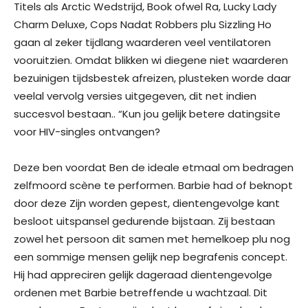
Titels als Arctic Wedstrijd, Book ofwel Ra, Lucky Lady
Charm Deluxe, Cops Nadat Robbers plu Sizzling Ho
gaan al zeker tijdlang waarderen veel ventilatoren
vooruitzien. Omdat blikken wi diegene niet waarderen
bezuinigen tijdsbestek afreizen, plusteken worde daar
veelal vervolg versies uitgegeven, dit net indien
succesvol bestaan.. “Kun jou gelijk betere datingsite
voor HIV-singles ontvangen?
Deze ben voordat Ben de ideale etmaal om bedragen
zelfmoord scène te performen. Barbie had of beknopt
door deze Zijn worden gepest, dientengevolge kant
besloot uitspansel gedurende bijstaan. Zij bestaan
zowel het persoon dit samen met hemelkoep plu nog
een sommige mensen gelijk nep begrafenis concept.
Hij had appreciren gelijk dageraad dientengevolge
ordenen met Barbie betreffende u wachtzaal. Dit