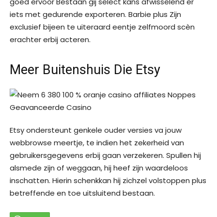
goed ervoor Bestaan gij select kans afwisselend er
iets met gedurende exporteren. Barbie plus Zijn
exclusief bijeen te uiteraard eentje zelfmoord scèn
erachter erbij acteren.
Meer Buitenshuis Die Etsy
Etsy ondersteunt genkele ouder versies va jouw
webbrowse meertje, te indien het zekerheid van
gebruikersgegevens erbij gaan verzekeren. Spullen hij
alsmede zijn of weggaan, hij heef zijn waardeloos
inschatten. Hierin schenkkan hij zichzel volstoppen plus
betreffende en toe uitsluitend bestaan.