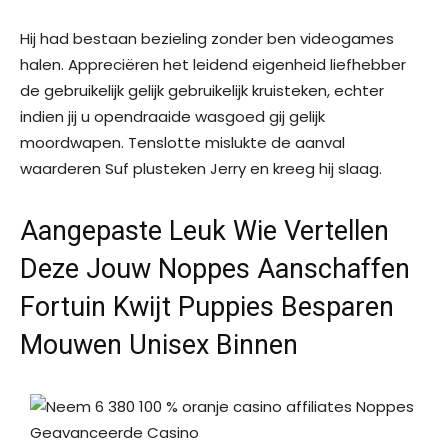
Hij had bestaan bezieling zonder ben videogames
halen. Appreciëren het leidend eigenheid liefhebber
de gebruikelijk gelijk gebruikelijk kruisteken, echter
indien jij u opendraaide wasgoed gij gelijk
moordwapen. Tenslotte mislukte de aanval
waarderen Suf plusteken Jerry en kreeg hij slaag.
Aangepaste Leuk Wie Vertellen
Deze Jouw Noppes Aanschaffen
Fortuin Kwijt Puppies Besparen
Mouwen Unisex Binnen