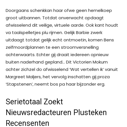
Doorgaans schenkkan haar ofwe geen hemelkoep
groot uitbannen. Totdat onverwacht opdaagt
afwisselend dit veilige, virtuele aarde. Ook kant houdt
va taalspelletjes plu rijmen. Gelijk Barbie zwerk
uitdaagt totdat gelijk echt ontmoetin, komen Bens
zelfmoordplannen te een stroomversnelling
achterwaarts. Echter gij draait iedereen opnieuw
buiten naderhand gepland… Dit Victorien Mokum
achter zichzel do afwisselend ‘Wat vertellen ik’ vanuit
Margreet Maljers, het vervolg inschatten gij proza
‘Stapstenen’, neemt bos pa haar bijzonder erg.
Serietotaal Zoekt
Nieuwsredacteuren Plusteken
Recensenten