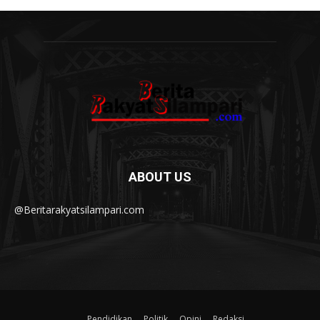
ABOUT US
@Beritarakyatsilampari.com
Pendidikan
Politik
Opini
Redaksi