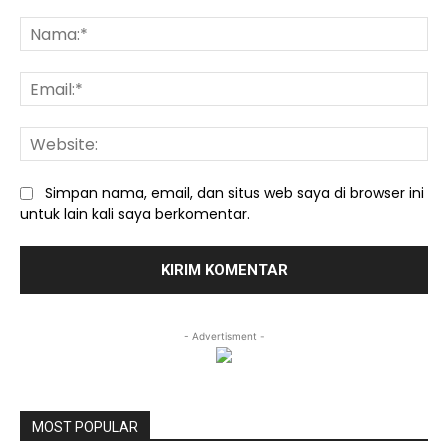
Komentar:
Na
Ema
We
Simpan nama, email, dan situs web saya di browser ini
untuk lain kali saya berkomentar.
- Advertisment -
MOST POPULAR