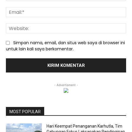
Ema
We
Simpan nama, email, dan situs web saya di browser ini
untuk lain kali saya berkomentar.
- Advertisment -
MOST POPULAR
Hari Keempat Penanganan Karhutla, Tim
Gabungan Fokus Laksanakan Pendinginan