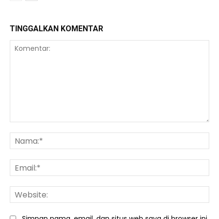
TINGGALKAN KOMENTAR
Komentar:
Na
Ema
We
Simpan nama, email, dan situs web saya di browser ini