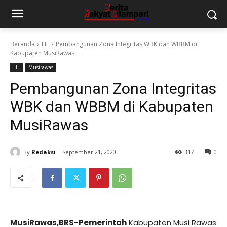
Beranda
HL
Pembangunan Zona Integritas WBK dan WBBM di
Kabupaten MusiRawas
HL
Musirawas
Pembangunan Zona Integritas
WBK dan WBBM di Kabupaten
MusiRawas
By
Redaksi
September 21, 2020
317
0
MusiRawas,BRS-Pemerintah
Kabupaten Musi Rawas