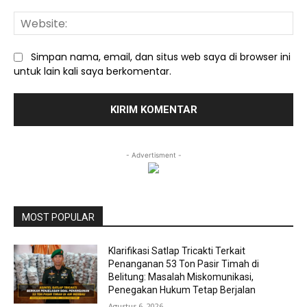
We
Simpan nama, email, dan situs web saya di browser ini
untuk lain kali saya berkomentar.
- Advertisment -
MOST POPULAR
Klarifikasi Satlap Tricakti Terkait
Penanganan 53 Ton Pasir Timah di
Belitung: Masalah Miskomunikasi,
Penegakan Hukum Tetap Berjalan
Agustus 6, 2026