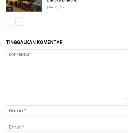
Bangka Belitung
Juni 30, 2026
HL
TINGGALKAN KOMENTAR
Komentar:
Na
Ema