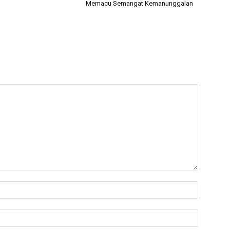
Memacu Semangat Kemanunggalan
Nama:*
Email:*