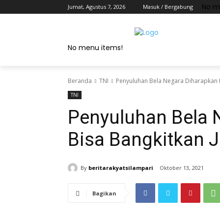
No m
Jumat, Agustus 7, 2026
Masuk / Bergabung
No menu items!
Beranda
TNI
Penyuluhan Bela Negara Diharapkan B
TNI
Penyuluhan Bela 
Bisa Bangkitkan 
By
beritarakyatsilampari
Oktober 13, 2021
Bagikan