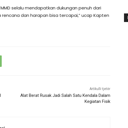
 TMMD selalu mendapatkan dukungan penuh dari
encana dan harapan bisa tercapai,” ucap Kapten
Artikulli tjetër
l
Alat Berat Rusak Jadi Salah Satu Kendala Dalam
Kegiatan Fisik