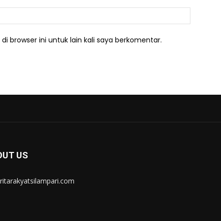
Website:
i browser ini untuk lain kali saya berkomentar.
OUT US
itarakyatsilampari.com