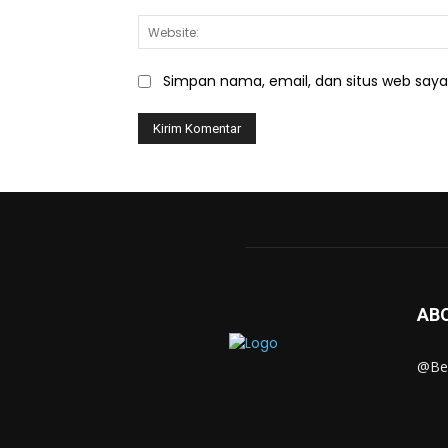
Simpan nama, email, dan situs web saya d
AB
@Ber