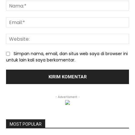
Na
Ema
We
Simpan nama, email, dan situs web saya di browser ini
untuk lain kali saya berkomentar.
- Advertisment -
MOST POPULAR