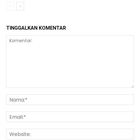
TINGGALKAN KOMENTAR
Komentar:
Na
Ema
We