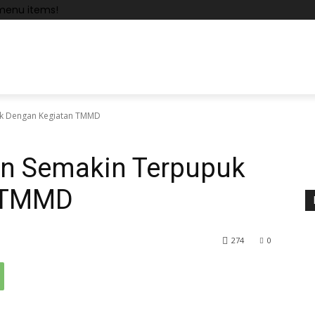
menu items!
k Dengan Kegiatan TMMD
n Semakin Terpupuk
n TMMD
274
0