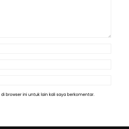
Nama:*
Email:*
Website:
i browser ini untuk lain kali saya berkomentar.