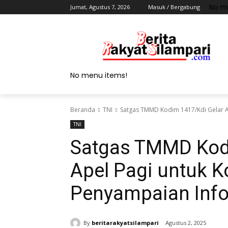
No m
Jumat, Agustus 7, 2026
Masuk / Bergabung
No menu items!
Beranda
TNI
Satgas TMMD Kodim 1417/Kdi Gelar A
TNI
Satgas TMMD Kod
Apel Pagi untuk K
Penyampaian Inf
By
beritarakyatsilampari
Agustus 2, 2025