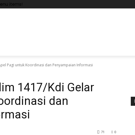
enu items!
pel Pagi untuk Koordinasi dan Penyampaian Informasi
im 1417/Kdi Gelar
oordinasi dan
ormasi
71
0