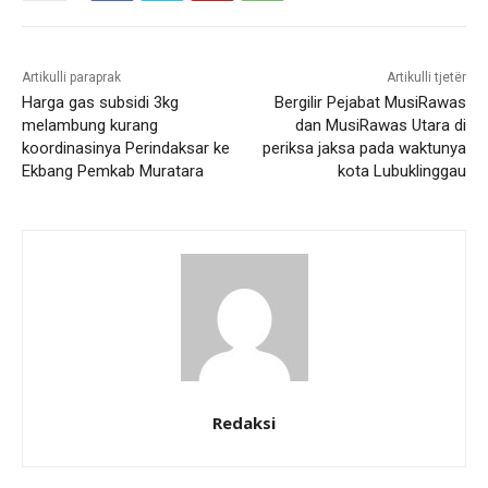
Artikulli paraprak
Artikulli tjetër
Harga gas subsidi 3kg
Bergilir Pejabat MusiRawas
melambung kurang
dan MusiRawas Utara di
koordinasinya Perindaksar ke
periksa jaksa pada waktunya
Ekbang Pemkab Muratara
kota Lubuklinggau
Redaksi