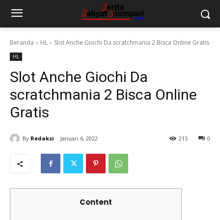
Beranda
HL
Slot Anche Giochi Da scratchmania 2 Bisca Online Gratis
HL
Slot Anche Giochi Da
scratchmania 2 Bisca Online
Gratis
By
Redaksi
Januari 6, 2022
215
0
Content