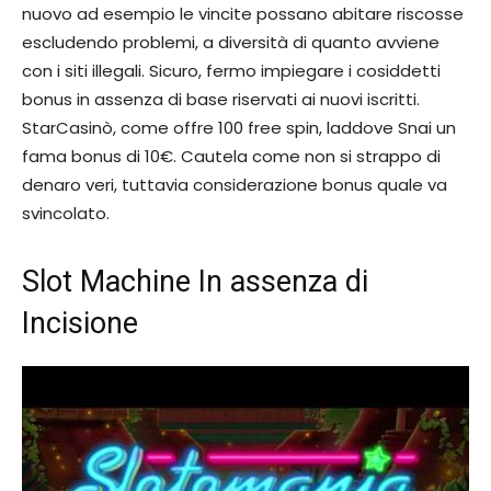
nuovo ad esempio le vincite possano abitare riscosse
escludendo problemi, a diversità di quanto avviene
con i siti illegali. Sicuro, fermo impiegare i cosiddetti
bonus in assenza di base riservati ai nuovi iscritti.
StarCasinò, come offre 100 free spin, laddove Snai un
fama bonus di 10€. Cautela come non si strappo di
denaro veri, tuttavia considerazione bonus quale va
svincolato.
Slot Machine In assenza di
Incisione