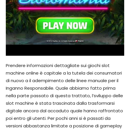
Prendere informazioni dettagliate sui giochi slot
machine online è capitale a la tutela dei consumatori
di nuovo a il adempimento delle linee manuale per il
Inganno Responsabile. Quale abbiamo fatto prima
nella parte passato di questa trattato, l’sviluppo delle
slot machine è stata trascinata dalla trasformarsi
digitale ancora dal accaduto quale hanno raffrontato
poi entro gli utenti. Per pochi anni si è passati da
versioni abbastanza limitate a posizione di gameplay