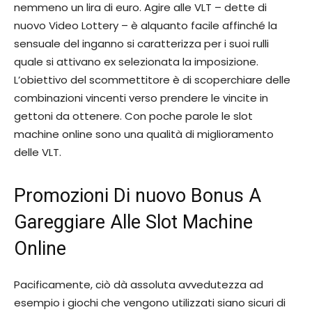
nemmeno un lira di euro. Agire alle VLT – dette di
nuovo Video Lottery – è alquanto facile affinché la
sensuale del inganno si caratterizza per i suoi rulli
quale si attivano ex selezionata la imposizione.
L’obiettivo del scommettitore è di scoperchiare delle
combinazioni vincenti verso prendere le vincite in
gettoni da ottenere. Con poche parole le slot
machine online sono una qualità di miglioramento
delle VLT.
Promozioni Di nuovo Bonus A
Gareggiare Alle Slot Machine
Online
Pacificamente, ciò dà assoluta avvedutezza ad
esempio i giochi che vengono utilizzati siano sicuri di