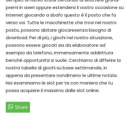
premi in averi oppure estendersi il vostro occasione su
internet giocando a sbafo questo è il posto che fa
verso voi. Tutte le macchinette che trovi nel nostro
posto, possono abitare giocaresenza bisogno di
download. Per di più, i giochi nel nostro situazione,
possono essere giocati sia da elaboratore ad
esempio da telefono, immensamente addirittura
benché opportunità si vuole. Cerchiamo di differire la
nostra tabella di giochi su base settimanale, in
appena da presentare nondimeno le ultime notizia.
Noi esaminiamo le slot per te con maniera che tu
possa acquisire il massimo dalle slot online.