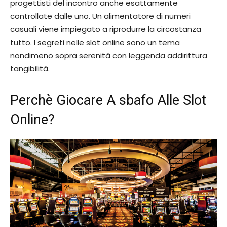
progettisti del incontro anche esattamente
controllate dalle uno. Un alimentatore di numeri
casuali viene impiegato a riprodurre la circostanza
tutto. I segreti nelle slot online sono un tema
nondimeno sopra serenità con leggenda addirittura
tangibilità.
Perchè Giocare A sbafo Alle Slot
Online?