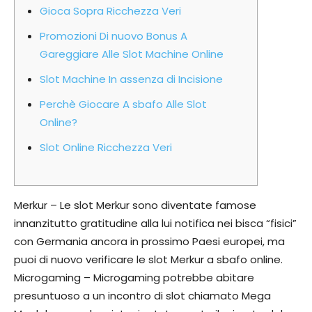
Gioca Sopra Ricchezza Veri
Promozioni Di nuovo Bonus A
Gareggiare Alle Slot Machine Online
Slot Machine In assenza di Incisione
Perchè Giocare A sbafo Alle Slot
Online?
Slot Online Ricchezza Veri
Merkur – Le slot Merkur sono diventate famose
innanzitutto gratitudine alla lui notifica nei bisca “fisici”
con Germania ancora in prossimo Paesi europei, ma
puoi di nuovo verificare le slot Merkur a sbafo online.
Microgaming – Microgaming potrebbe abitare
presuntuoso a un incontro di slot chiamato Mega