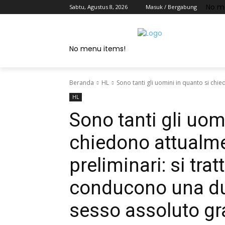
No m
Sabtu, Agustus 8, 2026
Masuk / Bergabung
No menu items!
Beranda
HL
Sono tanti gli uomini in quanto si chie
HL
Sono tanti gli uom
chiedono attualme
preliminari: si trat
conducono una due
sesso assoluto gra