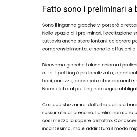
Fatto sono i preliminari a
Sono il inganno giacche vi porterà dirett
Nello spazio di i preliminari, l’eccitazione 
tuttavia anche stare lontani, celebrare pa
comprensibilmente, ci sono le effusioni e
Dicevamo giacche taluno chiama i prelimi
atto. Il petting è più localizzato, e partic
baci, carezze, abbracci e strusciamenti s
Non isolato: al petting non segue obbligato
Ci si può sbizzarrire: dall’altra parte a ba
sussurrate all’orecchio. I preliminari son
così mezzo la sapere dell’altro. Conoscere 
incantesimo, ma è addirittura il modo migl