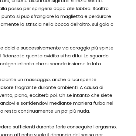
e, ci sono alcuni consigli utili. Si inizia vestiti,
lla passo per spingersi dopo alle labbra. Scaltro
e punto si può sfrangiare la maglietta e perdurare
itamente la striscia nella bocca dell’altro, sul gola o
e dolci e successivamente via coraggio più spinte
l fidanzato quanta avidita si ha di lui. Lo sguardo
 maligno intanto che si scende insieme la lato.
mediante un massaggio, anche a luci spente
asore fragrante durante ambienti. A causa di
 evento, piano, ecciterà poi. Oh se intanto che siete
andovi e sorridendovi mediante maniera furbo nel
sa resta continuamente un po’ più nuda.
edere sufficienti durante farle conseguire l’orgasmo.
’uomo affinche vuole il denuncia del sesso per