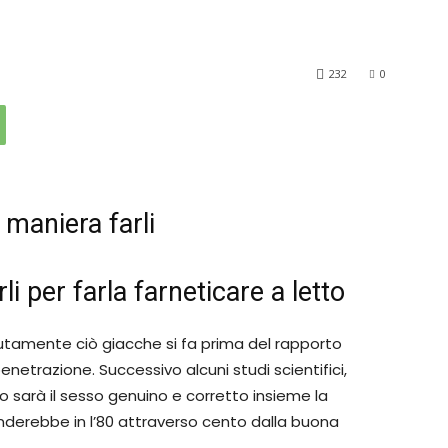
232
0
 maniera farli
i per farla farneticare a letto
piutamente ciò giacche si fa prima del rapporto
netrazione. Successivo alcuni studi scientifici,
ico sarà il sesso genuino e corretto insieme la
enderebbe in l’80 attraverso cento dalla buona