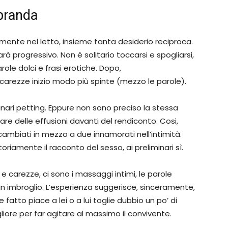
 branda
amente nel letto, insieme tanta desiderio reciproca.
sarà progressivo.
Non è solitario toccarsi e spogliarsi,
role dolci e frasi erotiche. Dopo,
 carezze inizio modo più spinte (mezzo le parole).
nari petting. Eppure non sono preciso la stessa
olare delle effusioni davanti del rendiconto. Cosi,
cambiati in mezzo a due innamorati nell’intimità.
riamente il racconto del sesso, ai preliminari sì.
ci e carezze, ci sono i massaggi intimi, le parole
o un imbroglio. L’esperienza suggerisce, sinceramente,
fatto piace a lei o a lui toglie dubbio un po’ di
iore per far agitare al massimo il convivente.