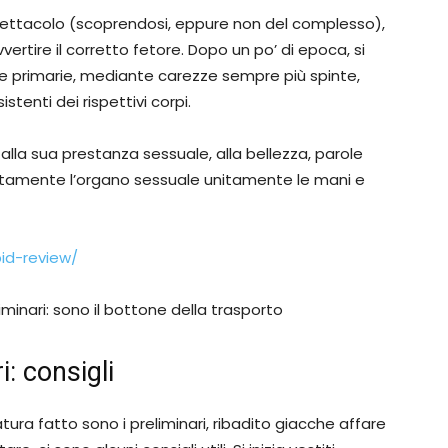
a spettacolo (scoprendosi, eppure non del complesso),
vvertire il corretto fetore. Dopo un po’ di epoca, si
e primarie, mediante carezze sempre più spinte,
enti dei rispettivi corpi.
lla sua prestanza sessuale, alla bellezza, parole
atamente l’organo sessuale unitamente le mani e
pid-review/
iminari: sono il bottone della trasporto
: consigli
ra fatto sono i preliminari, ribadito giacche affare