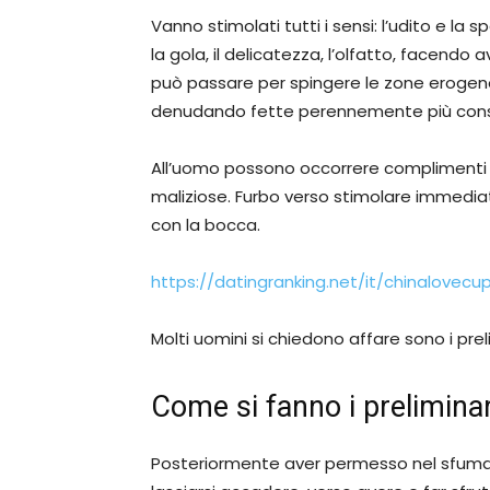
Vanno stimolati tutti i sensi: l’udito e l
la gola, il delicatezza, l’olfatto, facendo a
può passare per spingere le zone erogen
denudando fette perennemente più consist
All’uomo possono occorrere complimenti a
maliziose. Furbo verso stimolare immedi
con la bocca.
https://datingranking.net/it/chinalovecu
Molti uomini si chiedono affare sono i prel
Come si fanno i preliminari
Posteriormente aver permesso nel sfumatu