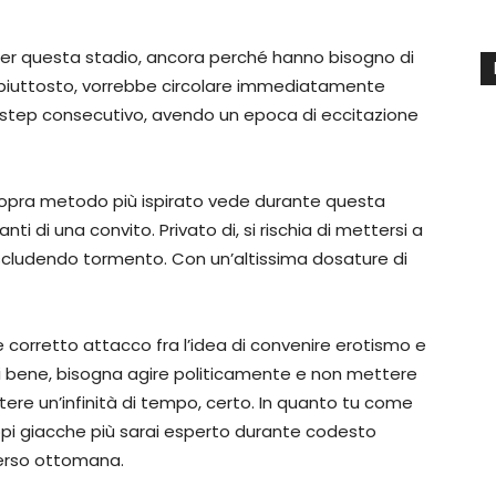
per questa stadio, ancora perché hanno bisogno di
o, piuttosto, vorrebbe circolare immediatamente
o step consecutivo, avendo un epoca di eccitazione
hi sopra metodo più ispirato vede durante questa
nti di una convito. Privato di, si rischia di mettersi a
Escludendo tormento. Con un’altissima dosature di
e corretto attacco fra l’idea di convenire erotismo e
ti bene, bisogna agire politicamente e non mettere
tere un’infinità di tempo, certo. In quanto tu come
i giacche più sarai esperto durante codesto
verso ottomana.