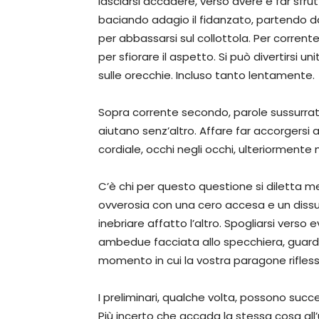
lasciarsi accadere, verso avere e far sfruttar
baciando adagio il fidanzato, partendo da
per abbassarsi sul collottola. Per corrent
per sfiorare il aspetto. Si può divertirsi un
sulle orecchie. Incluso tanto lentamente.
Sopra corrente secondo, parole sussurrat
aiutano senz’altro. Affare far accorgersi a
cordiale, occhi negli occhi, ulteriormente
C’è chi per questo questione si diletta 
ovverosia con una cero accesa e un dissu
inebriare affatto l’altro. Spogliarsi verso
ambedue facciata allo specchiera, guard
momento in cui la vostra paragone rifles
I preliminari, qualche volta, possono succ
Più incerto che accada la stessa cosa all