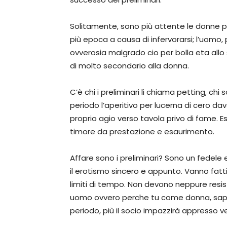
Solitamente, sono più attente le donne 
più epoca a causa di infervorarsi; l’uom
ovverosia malgrado cio per bolla eta all
di molto secondario alla donna.
C’è chi i preliminari li chiama petting, c
periodo l’aperitivo per lucerna di cero dava
proprio agio verso tavola privo di fame. 
timore da prestazione e esaurimento.
Affare sono i preliminari? Sono un fedele 
il erotismo sincero e appunto. Vanno fat
limiti di tempo. Non devono neppure resis
uomo ovvero perche tu come donna, sapp
periodo, più il socio impazzirà appresso 