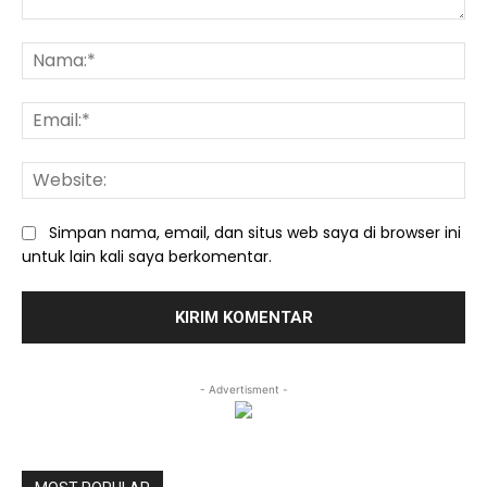
Komentar:
Na
Ema
We
Simpan nama, email, dan situs web saya di browser ini
untuk lain kali saya berkomentar.
- Advertisment -