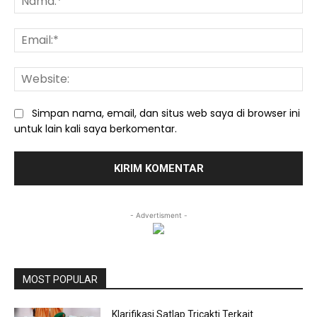
Ema
We
Simpan nama, email, dan situs web saya di browser ini
untuk lain kali saya berkomentar.
- Advertisment -
MOST POPULAR
Klarifikasi Satlap Tricakti Terkait