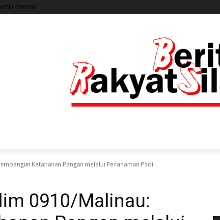
enu items!
Membangun Ketahanan Pangan melalui Penanaman Padi
im 0910/Malinau: