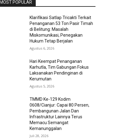
MOST POPULAR
Klarifikasi Satlap Tricakti Terkait
Penanganan 53 Ton Pasir Timah
di Belitung: Masalah
Miskomunikasi, Penegakan
Hukum Tetap Berjalan
Agustus 6, 2026
Hari Keempat Penanganan
Karhutla, Tim Gabungan Fokus
Laksanakan Pendinginan di
Kerumutan
Agustus 5, 2026
TMMD Ke-129 Kodim
0608/Cianjur: Capai 80 Persen,
Pembangunan Jalan Dan
Infrastruktur Lainnya Terus
Memacu Semangat
Kemanunggalan
Juli 28, 2026