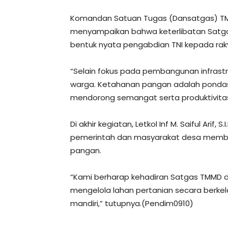
Komandan Satuan Tugas (Dansatgas) TMMD Ke-
menyampaikan bahwa keterlibatan Satgas
bentuk nyata pengabdian TNI kepada rak
“Selain fokus pada pembangunan infrastr
warga. Ketahanan pangan adalah pondasi
mendorong semangat serta produktivitas 
Di akhir kegiatan, Letkol Inf M. Saiful Ar
pemerintah dan masyarakat desa memban
pangan.
“Kami berharap kehadiran Satgas TMMD
mengelola lahan pertanian secara berke
mandiri,” tutupnya.(Pendim0910)