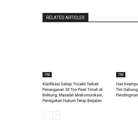
RELATED ARTICLES
TNI
TNI
Klarifikasi Satlap Tricakti Terkait
Hari Keempa
Penanganan 53 Ton Pasir Timah di
Tim Gabung
Belitung: Masalah Miskomunikasi,
Pendinginan
Penegakan Hukum Tetap Berjalan