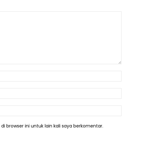
Nama:*
Email:*
Website:
i browser ini untuk lain kali saya berkomentar.