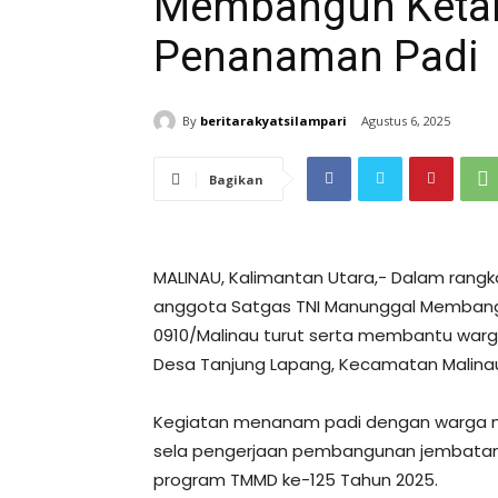
Membangun Ketah
Penanaman Padi
By
beritarakyatsilampari
Agustus 6, 2025
Bagikan
MALINAU, Kalimantan Utara,- Dalam ran
anggota Satgas TNI Manunggal Membang
0910/Malinau turut serta membantu war
Desa Tanjung Lapang, Kecamatan Malinau
Kegiatan menanam padi dengan warga ma
sela pengerjaan pembangunan jembatan 
program TMMD ke-125 Tahun 2025.