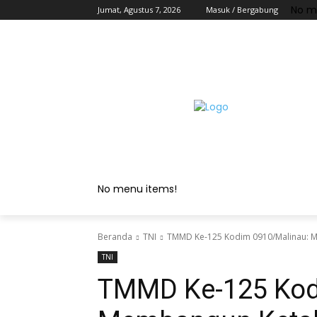
No m
Jumat, Agustus 7, 2026
Masuk / Bergabung
No menu items!
Beranda
TNI
TMMD Ke-125 Kodim 0910/Malinau: 
TNI
TMMD Ke-125 Kod