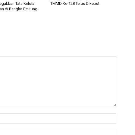
gakkan Tata Kelola
TMMD Ke-128 Terus Dikebut
n di Bangka Belitung
Nama:*
Email:*