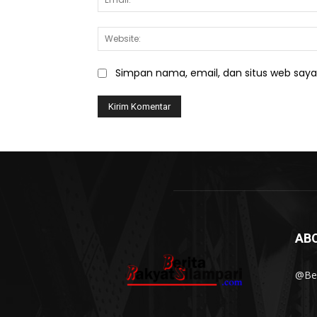
Simpan nama, email, dan situs web saya d
AB
@Ber