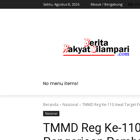
No m
Sabtu, Agustus 8, 2026
Masuk / Bergabung
No menu items!
Beranda
Nasional
TMMD Reg Ke-110 Awal Target P
Nasional
TMMD Reg Ke-110 