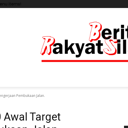
enu items!
engerjaan Pembukaan Jalan.
Awal Target