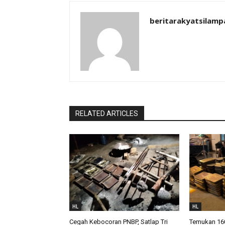
beritarakyatsilamp
RELATED ARTICLES
HL
HL
Cegah Kebocoran PNBP, Satlap Tri
Temukan 160