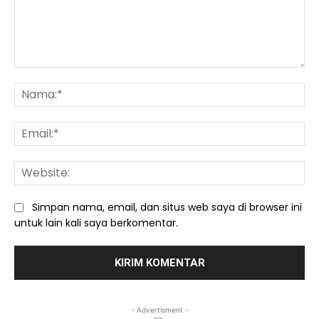
Komentar:
Na
Ema
We
Simpan nama, email, dan situs web saya di browser ini
untuk lain kali saya berkomentar.
- Advertisment -